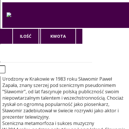
ILOŚĆ
KWOTA
Sławomir
Sławomir - rock polo i magia sceny
Początki artystyczne
Urodzony w Krakowie w 1983 roku Sławomir Paweł
Zapała, znany szerzej pod scenicznym pseudonimem
"Sławomir", od lat fascynuje polską publiczność swoim
niepowtarzalnym talentem i wszechstronnością. Chociaż
zyskał on ogromną popularność jako piosenkarz,
Sławomir zadebiutował w świecie rozrywki jako aktor i
prezenter telewizyjny.
Sceniczna metamorfoza i sukces muzyczny