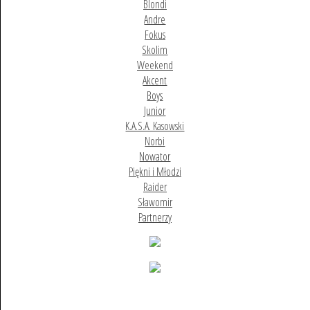
Blondi
Andre
Fokus
Skolim
Weekend
Akcent
Boys
Junior
K.A.S.A. Kasowski
Norbi
Nowator
Piękni i Młodzi
Raider
Sławomir
Partnerzy