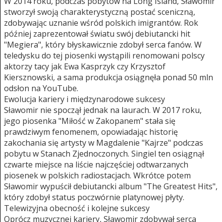
W 2014 roku, podczas pobytów na Long Island, Sławomir
stworzył swoją charakterystyczną postać sceniczną,
zdobywając uznanie wśród polskich imigrantów. Rok
później zaprezentował światu swój debiutancki hit
"Megiera", który błyskawicznie zdobył serca fanów. W
teledysku do tej piosenki wystąpili renomowani polscy
aktorzy tacy jak Ewa Kasprzyk czy Krzysztof
Kiersznowski, a sama produkcja osiągnęła ponad 50 mln
odsłon na YouTube.
Ewolucja kariery i międzynarodowe sukcesy
Sławomir nie spoczął jednak na laurach. W 2017 roku,
jego piosenka "Miłość w Zakopanem" stała się
prawdziwym fenomenem, opowiadając historię
zakochania się artysty w Magdalenie "Kajrze" podczas
pobytu w Stanach Zjednoczonych. Singiel ten osiągnął
czwarte miejsce na liście najczęściej odtwarzanych
piosenek w polskich radiostacjach. Wkrótce potem
Sławomir wypuścił debiutancki album "The Greatest Hits",
który zdobył status poczwórnie platynowej płyty.
Telewizyjna obecność i kolejne sukcesy
Oprócz muzycznej kariery, Sławomir zdobywał serca