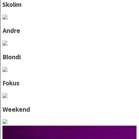
Skolim
Andre
Blondi
Fokus
Weekend