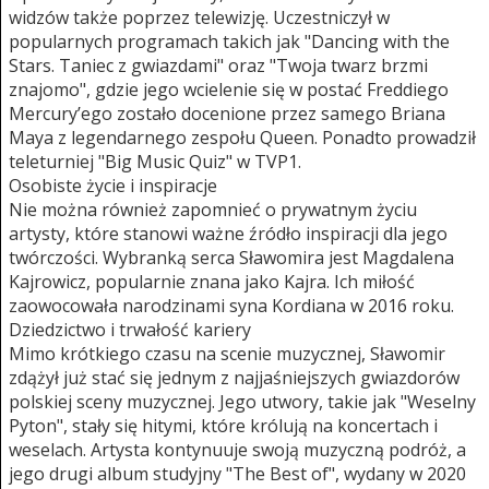
widzów także poprzez telewizję. Uczestniczył w
popularnych programach takich jak "Dancing with the
Stars. Taniec z gwiazdami" oraz "Twoja twarz brzmi
znajomo", gdzie jego wcielenie się w postać Freddiego
Mercury’ego zostało docenione przez samego Briana
Maya z legendarnego zespołu Queen. Ponadto prowadził
teleturniej "Big Music Quiz" w TVP1.
Osobiste życie i inspiracje
Nie można również zapomnieć o prywatnym życiu
artysty, które stanowi ważne źródło inspiracji dla jego
twórczości. Wybranką serca Sławomira jest Magdalena
Kajrowicz, popularnie znana jako Kajra. Ich miłość
zaowocowała narodzinami syna Kordiana w 2016 roku.
Dziedzictwo i trwałość kariery
Mimo krótkiego czasu na scenie muzycznej, Sławomir
zdążył już stać się jednym z najjaśniejszych gwiazdorów
polskiej sceny muzycznej. Jego utwory, takie jak "Weselny
Pyton", stały się hitymi, które królują na koncertach i
weselach. Artysta kontynuuje swoją muzyczną podróż, a
jego drugi album studyjny "The Best of", wydany w 2020