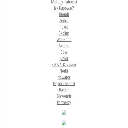
Metody Płatności
Jak Kupować?
Blondi
Andre
Fokus
Skolim
Weekend
Akcent
Boys
Junior
K.A.S.A. Kasowski
Norbi
Nowator
Piękni i Młodzi
Raider
Sławomir
Partnerzy