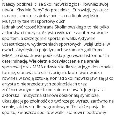
Należy podkreślić, że Skolimowski zgłosił również swój
utwór "Kiss Me Baby" do preselekcji Eurowizji, zyskując
uznanie, choć nie zdobył miejsca na finałowej liście.
Muzyczny talent i sportowy duch
Jednak twórczość Konrada Skolimowskiego to nie tylko
aktorstwo i muzyka. Artysta wykazuje zainteresowanie
sportem, a szczególnie sportami walki. Aktywnie
uczestnicząc w wydarzeniach sportowych, wziął udział w
dwóch zwycięskich pojedynkach w ramach gali Prime
MMA, co dodatkowo podkreśla jego wszechstronność i
determinację. Wieloletnie doświadczenie na arenie
sportowej oraz MMA odzwierciedla się w jego doskonałej
formie, stanowiąc o sile i zacięciu, które wprowadza
również w swoją sztukę. Konrad Skolimowski jawi się jako
artysta o nieprzeciętnych zdolnościach oraz
zróżnicowanym spektrum zainteresowań. Jego praca
aktorska i muzyczna stanowi doskonałą symbiozę,
ukazując jego zdolność do twórczego wyrazu zarówno na
scenie, jak i w studio nagraniowym. To także pasja do
sportu, zwłaszcza sportów walki, stanowi nieodzowny