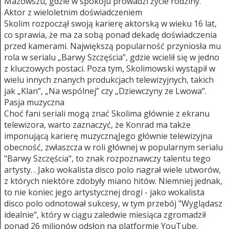
Mazowszu, gdzie w spokoju prowadzi życie rodziny.
Aktor z wieloletnim doświadczeniem
Skolim rozpoczął swoją karierę aktorską w wieku 16 lat,
co sprawia, że ma za sobą ponad dekadę doświadczenia
przed kamerami. Największą popularność przyniosła mu
rola w serialu „Barwy Szczęścia”, gdzie wcielił się w jedno
z kluczowych postaci. Poza tym, Skolimowski wystąpił w
wielu innych znanych produkcjach telewizyjnych, takich
jak „Klan”, „Na wspólnej” czy „Dziewczyny ze Lwowa”.
Pasja muzyczna
Choć fani seriali mogą znać Skolima głównie z ekranu
telewizora, warto zaznaczyć, że Konrad ma także
imponującą karierę muzycznąJego głównie telewizyjna
obecność, zwłaszcza w roli głównej w popularnym serialu
"Barwy Szczęścia", to znak rozpoznawczy talentu tego
artysty. . Jako wokalista disco polo nagrał wiele utworów,
z których niektóre zdobyły miano hitów. Niemniej jednak,
to nie koniec jego artystycznej drogi - jako wokalista
disco polo odnotował sukcesy, w tym przebój "Wyglądasz
idealnie", który w ciągu zaledwie miesiąca zgromadził
ponad 26 milionów odsłon na platformie YouTube.