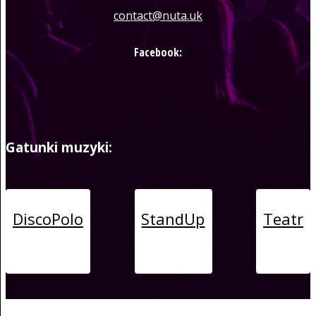
contact@nuta.uk
Facebook:
Gatunki muzyki:
DiscoPolo
StandUp
Teatr