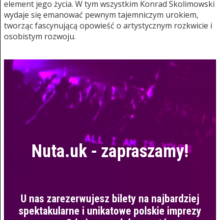
element jego życia. W tym wszystkim Konrad Skolimowski
wydaje się emanować pewnym tajemniczym urokiem,
tworząc fascynującą opowieść o artystycznym rozkwicie i
osobistym rozwoju.
Nuta.uk - zapraszamy!
U nas zarezerwujesz bilety na najbardziej
spektakularne i unikatowe polskie imprezy